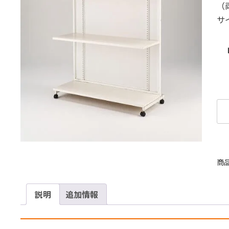
（
サ
商
説明
追加情報