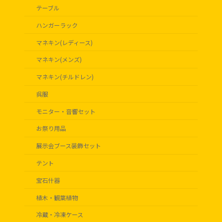
テーブル
ハンガーラック
マネキン(レディース)
マネキン(メンズ)
マネキン(チルドレン)
呉服
モニター・音響セット
お祭り用品
展示会ブース装飾セット
テント
宝石什器
植木・観葉植物
冷蔵・冷凍ケース