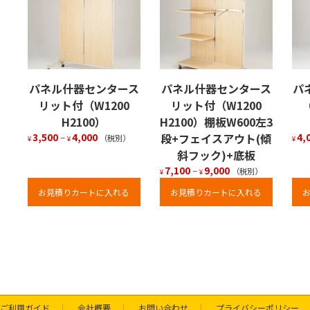
パネル什器センタース
パネル什器センタース
パ
リット付（W1200
リット付（W1200
（
H2100）
H2100）棚板W600左3
3,500
–
4,000
段+フェイスアウト(傾
4,
（税別）
¥
¥
¥
斜フック)+底板
7,100
–
9,000
（税別）
¥
¥
お見積りカートに入れる
お見積りカートに入れる
ご利用ガイド
会社概要
お問い合わせ
プライバシーポリシー