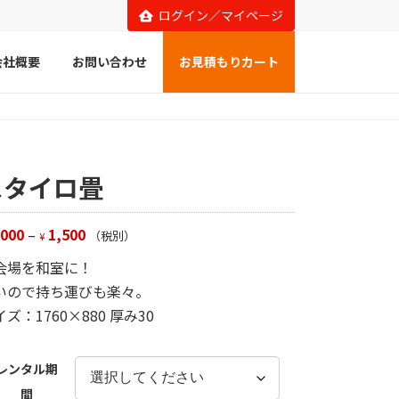
ログイン／マイページ
会社概要
お問い合わせ
お見積もりカート
スタイロ畳
,000
–
1,500
（税別）
¥
会場を和室に！
いので持ち運びも楽々。
ズ：1760×880 厚み30
レンタル期
間