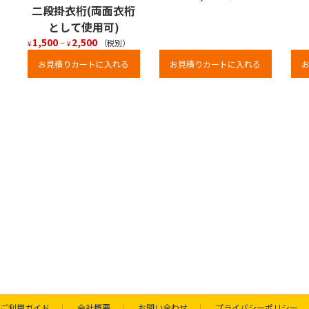
二段掛衣桁(両面衣桁
として使用可)
1,500
–
2,500
（税別）
¥
¥
お見積りカートに入れる
お見積りカートに入れる
ご利用ガイド
会社概要
お問い合わせ
プライバシーポリシー