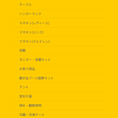
テーブル
ハンガーラック
マネキン(レディース)
マネキン(メンズ)
マネキン(チルドレン)
呉服
モニター・音響セット
お祭り用品
展示会ブース装飾セット
テント
宝石什器
植木・観葉植物
冷蔵・冷凍ケース