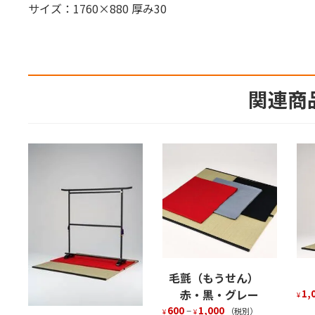
サイズ：1760×880 厚み30
関連商
毛氈（もうせん）
赤・黒・グレー
1,
¥
600
–
1,000
（税別）
¥
¥