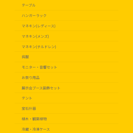
テーブル
ハンガーラック
マネキン(レディース)
マネキン(メンズ)
マネキン(チルドレン)
呉服
モニター・音響セット
お祭り用品
展示会ブース装飾セット
テント
宝石什器
植木・観葉植物
冷蔵・冷凍ケース