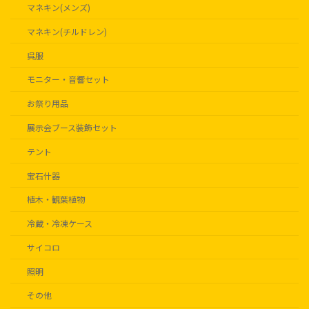
マネキン(メンズ)
マネキン(チルドレン)
呉服
モニター・音響セット
お祭り用品
展示会ブース装飾セット
テント
宝石什器
植木・観葉植物
冷蔵・冷凍ケース
サイコロ
照明
その他