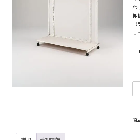
わ
棚
（
サ
商
説明
追加情報