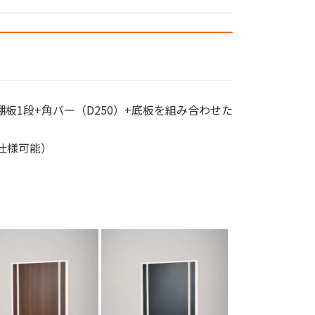
+棚板1段+角バー（D250）+底板を組み合わせた
仕様可能）