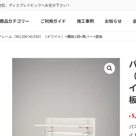
対応、ディスプレイビックへお任せ下さい！
商品カテゴリー
ご利用ガイド
施工事例
お知らせ
レーム（W1200 H1350）（ホワイト）+棚板1段+角バー+底板
（
5
¥
パ
イ