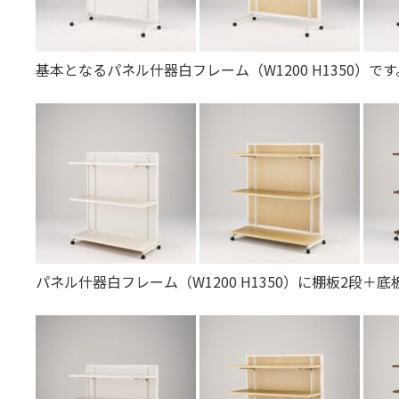
基本となるパネル什器白フレーム（W1200 H1350）で
パネル什器白フレーム（W1200 H1350）に棚板2段