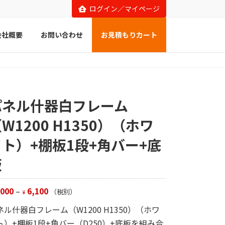
ログイン／マイページ
会社概要
お問い合わせ
お見積もりカート
パネル什器白フレーム
W1200 H1350）（ホワ
イト）+棚板1段+角バー+底
板
,000
–
6,100
（税別）
¥
ネル什器白フレーム（W1200 H1350）（ホワ
ト）+棚板1段+角バー（D250）+底板を組み合