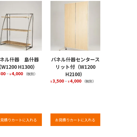
ネル什器 島什器
パネル什器センタース
W1200 H1300）
リット付（W1200
500
–
4,000
H2100）
（税別）
¥
3,500
–
4,000
（税別）
¥
¥
お見積りカートに入れる
お見積りカートに入れる