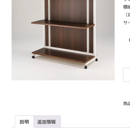
棚
（
サ
商
説明
追加情報