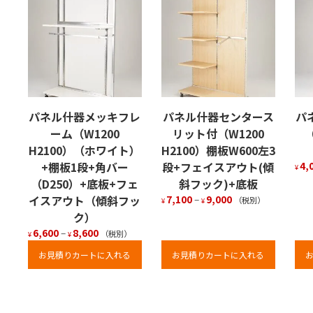
パネル什器メッキフレ
パネル什器センタース
パ
ーム（W1200
リット付（W1200
（
H2100）（ホワイト）
H2100）棚板W600左3
+棚板1段+角バー
段+フェイスアウト(傾
4,
¥
（D250）+底板+フェ
斜フック)+底板
イスアウト（傾斜フッ
7,100
–
9,000
（税別）
¥
¥
ク）
6,600
–
8,600
（税別）
¥
¥
お見積りカートに入れる
お見積りカートに入れる