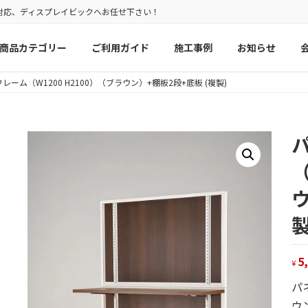
対応、ディスプレイビックへお任せ下さい！
商品カテゴリー
ご利用ガイド
施工事例
お知らせ
ーム（W1200 H2100）（ブラウン）+棚板2段+底板 (複製)
（
ウ
製
5
¥
パ
ウ