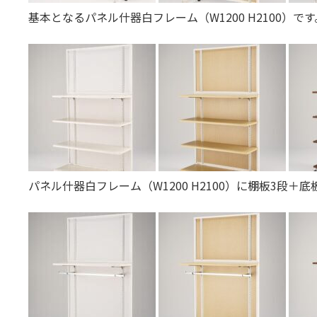
基本となるパネル什器白フレーム（W1200 H2100）で
パネル什器白フレーム（W1200 H2100）に棚板3段