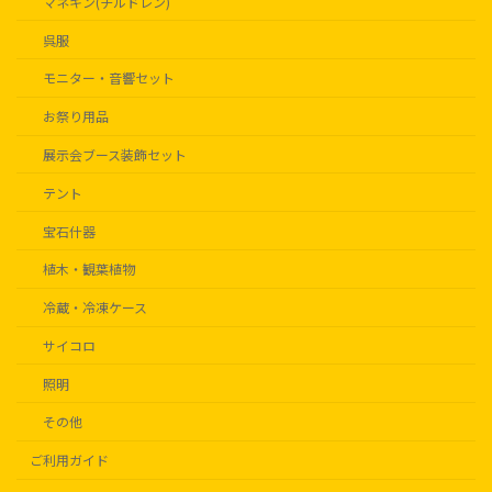
マネキン(チルドレン)
呉服
モニター・音響セット
お祭り用品
展示会ブース装飾セット
テント
宝石什器
植木・観葉植物
冷蔵・冷凍ケース
サイコロ
照明
その他
ご利用ガイド